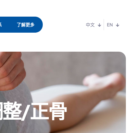
系
了解更多
中文
EN
整/正骨