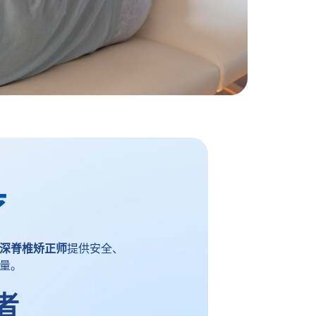
疗
深脊椎矫正师
提供安全、
量。
者