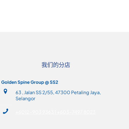
我们的分店
Golden Spine Group @ SS2
63 , Jalan SS 2/55, 47300 Petaling Jaya,
Selangor
+6012-903 9363 | +603-7497 8023