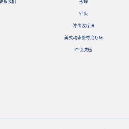
联系我们
拔罐
针灸
沖击波疗法
美式动态整脊治疗床
牵引减压