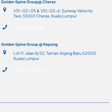
Golden Spine Group@ Cheras
VS1-02-05 & VS1-02-6, Sunway Velocity
Two, 55100 Cheras, Kuala Lumpur
+6012-271 9388
Golden Spine Group @ Kepong
Lot 11, Jalan 8/32, Taman JInjang Baru 52000
Kuala Lumpur
+603-6252 5313