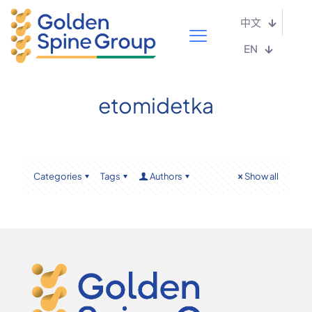
中文
EN
etomidetka
Categories
Tags
Authors
Show all